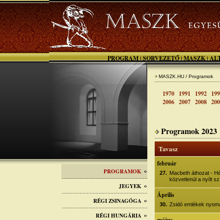
PROGRAM
SORVEZETŐ
MASZK
AL
|
|
|
MASZK.HU / Programok
1970
1991
1992
199
2006
2007
2008
200
Programok 2023
Tavasz
február
PROGRAMOK
27.
Macbeth áthozat - Hé
közvetlenül a nyílt s
JEGYEK
Április
RÉGI ZSINAGÓGA
30.
Zsidó emlékek nyom
RÉGI HUNGÁRIA
május