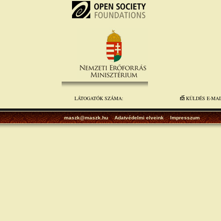
LÁTOGATÓK SZÁMA:
KÜLDÉS E-MA
maszk@maszk.hu
Adatvédelmi elveink
Impresszum