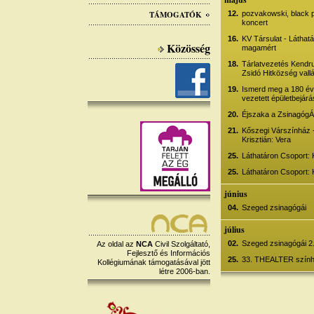
TÁMOGATÓK
12.
pozvakowski, black p
koncert
16.
KV Társulat - Láthatá
Közösség
magamért
18.
Tárlatvezetés Kendrus
Zsidó Hitközség vallá
19.
Ismerd meg a 180 év
vezetett épületbejárá
20.
Éjszaka a Zsinagó
21.
Kőszegi Várszínház -
Krisztián: Vera
25.
Láthatáron Csoport:
25.
Láthatáron Csoport:
június
04.
Szeged zsinagógái
július
02.
Szeged zsinagógái 2
Az oldal az
NCA
Civil Szolgáltató,
Fejlesztő és Információs
25.
33. THEALTER színhá
Kollégiumának támogatásával jött
létre 2006-ban.