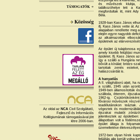
központja lett a kávéház, it
és művészek klubja, 
TÁMOGATÓK
találkozóhelye lett a K
megfordultak itt, mint A
Béla.
Közösség
1928-ban Kass János elhuny
ifj. Kass János vette át. 
alapjaiban rendítette meg
elején egyre nagyobb defici
az alkalmazottak elbocsá
épületnek az elárverezésé
Az épület új tulajdonosa e
amely kisebb felújítási mu
épületet. Ifj. Kass János 
így a szálló a Hungária n
bővült a kínálat: bridzs-sza
tartottak zenés esteket
halászcsárdát is.
A hanyatlás
A II. világháború alatt, h
a szálló, 1945 után azonb
1949-ben államosították é
szálloda, étterem, éjszak
1962-ig. Csütörtökönkén
fővárosi művészek részvéte
teadélutánokon teáztak. 
Az oldal az
NCA
Civil Szolgáltató,
végeztek és modernizáltá
éjszakai mulatót zónázó
Fejlesztő és Információs
jelentkeztek az épületbe
Kollégiumának támogatásával jött
állapotban volt a födémsze
létre 2006-ban.
épület állaga is folyama
üzemeltetése életveszélyes
1972-ben olyan hírek kapt
felújítás alig került volna 