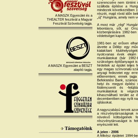
szerencsére nem történt
szálloda építése a Hung
mindezek következtében 1
részét, majd rövid időn be
A MASZK Egyesület és a
„új” Hungária, amely nem vé
THEALTER fesztivál a Magyar
Fesztivál Szövetség tagja.
A most már „régi” Hungár
lebontásra, sőt, az Or
közbenjárására 1982-ben m
védettséget kapott.
1981-ben az erősen elhanya
átvette a Délép: egy műv
kialakítani klubhelysé
nyolcvanas évek elején 
munkálatokat (bár 1982-
szükséges építőanyagot is 
hirdettek az épület teljes 
A MASZK Egyesület a BESZT
egy magas színvonalú száll
alapító tagja.
anyagi fedezetet egy erre 
előteremteni, ennek tagj
Befektetési Bank, számos 
helyi és megyei építési v
födémcserét és -felújít
munkálatokat is vége
kihasználható terület az 
decemberében egy nyílt na
újításokat.
A nagyszabású tervek azon
a részvénytársaságnak nem
növekvő költségeinek 
részvénytársaságot is fe
enyészeté lett.
Támogatóink
A jelen - 2006
A félkész épületet 1994-b