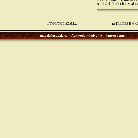
2008 közötti együttműködés
színházi térként használha
LÁTOGATÓK SZÁMA:
KÜLDÉS E-MA
maszk@maszk.hu
Adatvédelmi elveink
Impresszum