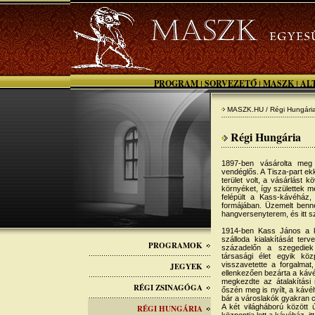
PROGRAM
SORVEZETŐ
MASZK
AL
|
|
|
MASZK.HU / Régi Hungári
Régi Hungária
1897-ben vásárolta meg 
vendéglős. A Tisza-part ek
terület volt, a vásárlást 
környéket, így születtek m
felépült a Kass-kávéhá
formájában. Üzemelt benne
hangversenyterem, és itt sz
1914-ben Kass János a ko
szálloda kialakítását ter
PROGRAMOK
századelőn a szegediek 
társasági élet egyik köz
visszavetette a forgalmat
JEGYEK
ellenkezően bezárta a kávé
megkezdte az átalakítási
RÉGI ZSINAGÓGA
őszén meg is nyílt, a káv
bár a városlakók gyakran 
A két világháború között ú
RÉGI HUNGÁRIA