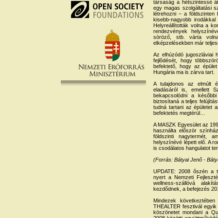
társaság a hétszintessé át
egy magas szolgáltatási sz
létrehozni – a földszinten
kisebb-nagyobb irodákkal 
Helyreállították volna a ko
rendezvények helyszínévé
söröző, stb. várta voln
elképzelésekben már teljese
Az elhúzódó jugoszláviai 
fejlôdését, hogy többször
befektető, hogy az épület
Hungária ma is zárva tart.
A tulajdonos az elmúlt é
eladásáról is, emellett
bekapcsolódni a későbbi
biztosítaná a teljes felújít
tudná tartani az épületet 
befektetés megtérül…
A MASZK Egyesület az 1995
használta először színhá
földszinti nagytermét, 
helyszínévé lépett elő. A 
is csodálatos hangulatot ter
(Forrás: Bátyai Jenő - Báty
UPDATE: 2008 őszén a tul
nyert a Nemzeti Fejleszt
wellness-szállóvá alakí
kezdődnek, a befejezés 201
Mindezek következtében
THEALTER fesztivál egyik
köszönetet mondani a Qu