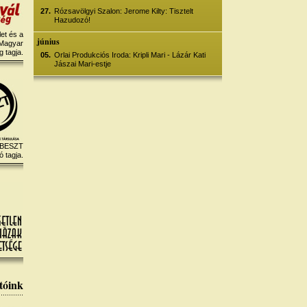
27.
Rózsavölgyi Szalon: Jerome Kilty: Tisztelt
Hazudozó!
et és a
június
 Magyar
 tagja.
05.
Orlai Produkciós Iroda: Kripli Mari - Lázár Kati
Jászai Mari-estje
 BESZT
ó tagja.
tóink