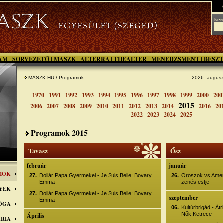
ker
AM
SORVEZETŐ
MASZK
ALTERRA
THEALTER
MENEDZSMENT
BESZT
|
|
|
|
|
|
MASZK.HU / Programok
2026. augusz
1970
1991
1992
1993
1994
1995
1996
1997
1998
1999
2000
200
2015
2006
2007
2008
2009
2010
2011
2012
2013
2014
2016
20
2022
2023
2024
2025
Programok 2015
Tavasz
Ősz
február
január
MOK
27.
Dollár Papa Gyermekei - Je Suis Belle: Bovary
26.
Oroszok vs Amerik
Emma
zenés estje
YEK
27.
Dollár Papa Gyermekei - Je Suis Belle: Bovary
szeptember
Emma
GÓGA
06.
Kultúrbrigád - Át
Nők Ketrece
Április
ÁRIA