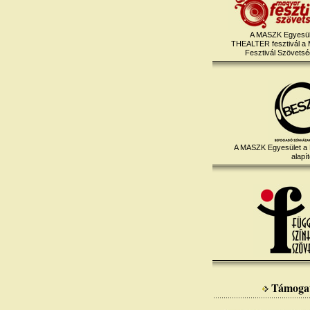
A MASZK Egyesül
THEALTER fesztivál a
Fesztivál Szövetség
A MASZK Egyesület a
alapít
Támoga