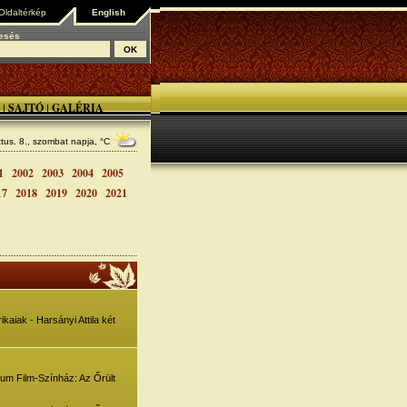
Oldaltérkép
English
esés
SAJTÓ
GALÉRIA
|
|
tus. 8., szombat
napja, °C
1
2002
2003
2004
2005
17
2018
2019
2020
2021
aiak - Harsányi Attila két
rium Film-Színház: Az Őrült