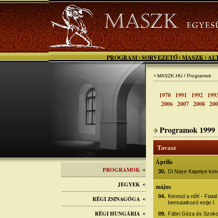
PROGRAM
SORVEZETŐ
MASZK
AL
|
|
|
MASZK.HU / Programok
1970
1991
1992
199
2006
2007
2008
200
Programok 1999
Tavasz
Április
PROGRAMOK
30.
Di Naye Kapelye kon
JEGYEK
május
04.
Keresd a nőt! - Fiata
RÉGI ZSINAGÓGA
bemutatkozó estje I.
RÉGI HUNGÁRIA
09.
Fábri Géza és Szoko