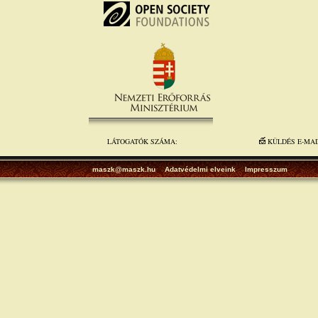
LÁTOGATÓK SZÁMA:
KÜLDÉS E-MA
maszk@maszk.hu
Adatvédelmi elveink
Impresszum