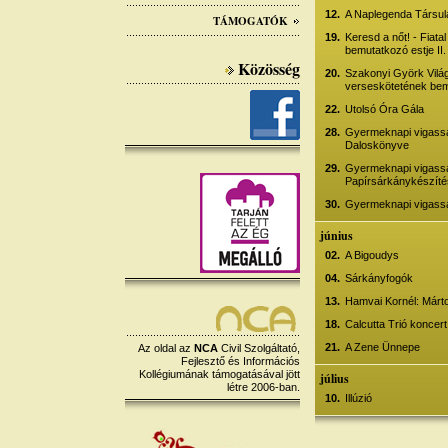
12.
A Naplegenda Társulá
TÁMOGATÓK
19.
Keresd a nőt! - Fiata
bemutatkozó estje II.
Közösség
20.
Szakonyi Györk Vilá
verseskötetének bem
22.
Utolsó Óra Gála
28.
Gyermeknapi vigassá
Daloskönyve
29.
Gyermeknapi vigass
Papírsárkánykészít
30.
Gyermeknapi vigassá
június
02.
A Bigoudys
04.
Sárkányfogók
13.
Hamvai Kornél: Márton
18.
Calcutta Trió koncert
21.
A Zene Ünnepe
Az oldal az
NCA
Civil Szolgáltató,
Fejlesztő és Információs
Kollégiumának támogatásával jött
július
létre 2006-ban.
10.
Illúzió