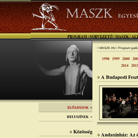
PROGRAM
SORVEZETŐ
MASZK
AL
|
|
|
MASZK.HU / Program galér
1998
1999
2000
200
2014
201
A Budapesti Fesz
ELŐADÁSOK
HELYSZÍNEK
Közösség
Andaxínház: Az é