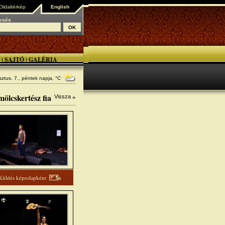
Oldaltérkép
English
esés
SAJTÓ
GALÉRIA
|
|
ztus. 7., péntek
napja, °C
ölcskertész fia
Vissza
Küldés képeslapként