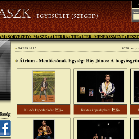
ker
AM
SORVEZETŐ
MASZK
ALTERRA
THEALTER
MENEDZSMENT
BESZT
|
|
|
|
|
|
MASZK.HU /
2026. augus
Átrium - Mentőcsónak Egység: Háy János: A bogyósgyüm
Küldés képeslapként
Küldés képeslapként
össég