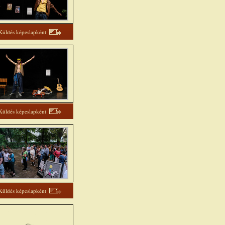
Küldés képeslapként
Küldés képeslapként
Küldés képeslapként