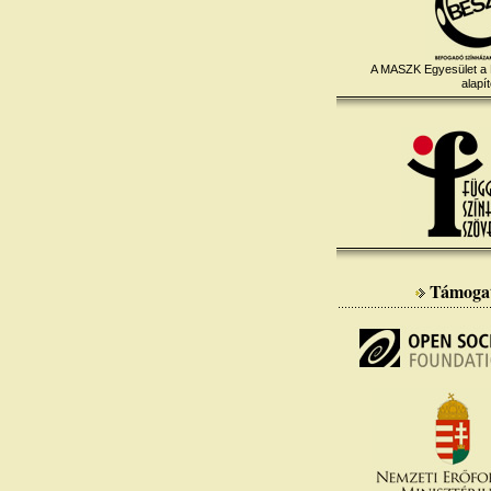
A MASZK Egyesület a
alapít
Támoga