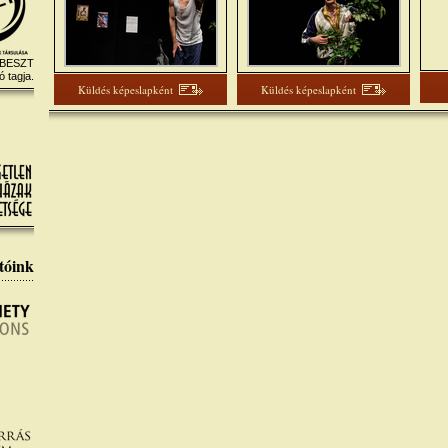
 BESZT
ó tagja.
Küldés képeslapként
Küldés képeslapként
tóink