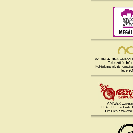
Az oldal az
NCA
Civil Szol
Fejlesztő és Info
Kollégiumának támogatásáv
létre 20
A MASZK Egyesül
THEALTER fesztivál a
Fesztivál Szövetség