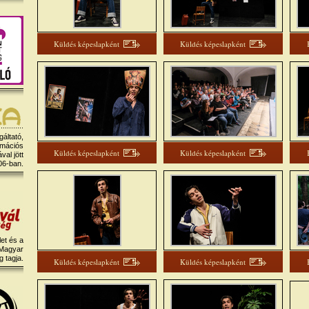
Küldés képeslapként
Küldés képeslapként
gáltató,
rmációs
Küldés képeslapként
Küldés képeslapként
al jött
06-ban.
et és a
 Magyar
 tagja.
Küldés képeslapként
Küldés képeslapként