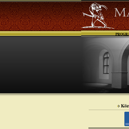
PROGR
Köz