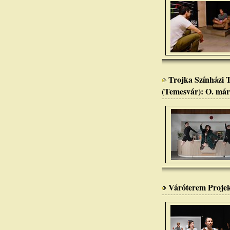
Trojka Színházi 
(Temesvár): O. már
Váróterem Projek