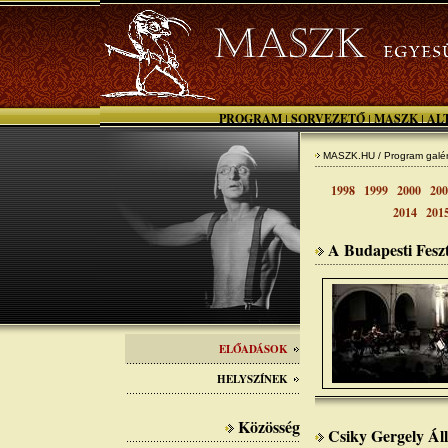
PROGRAM
SORVEZETŐ
MASZK
AL
|
|
|
MASZK.HU / Program galér
1998
1999
2000
200
2014
201
A Budapesti Fesz
ELŐADÁSOK
HELYSZÍNEK
Közösség
Csiky Gergely Ál