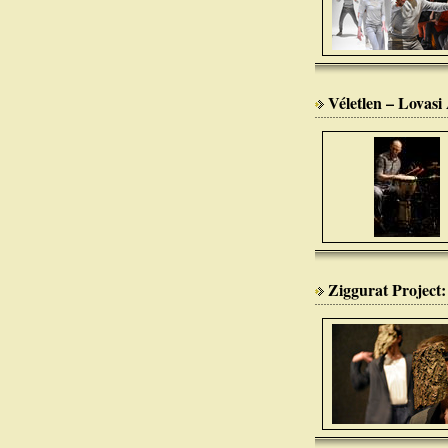
Véletlen – Lovas
Ziggurat Project