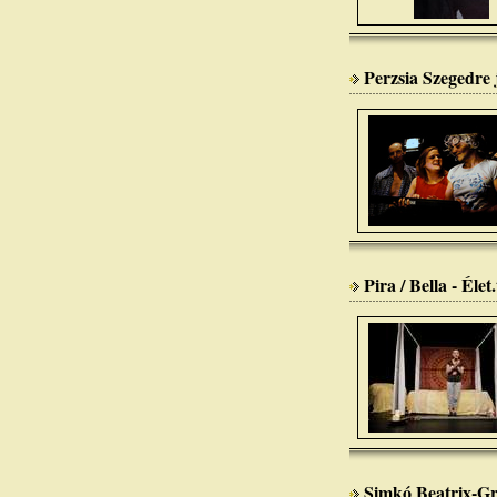
Perzsia Szegedre
Pira / Bella - Éle
Simkó Beatrix-