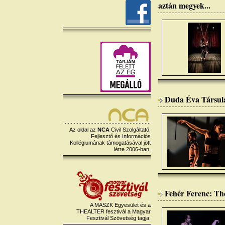
aztán megyek...
Duda Éva Társulat
Az oldal az
NCA
Civil Szolgáltató,
Fejlesztő és Információs
Kollégiumának támogatásával jött
létre 2006-ban.
Fehér Ferenc: The
A MASZK Egyesület és a
THEALTER fesztivál a Magyar
Fesztivál Szövetség tagja.