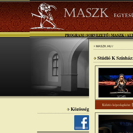
PROGRAM
SORVEZETŐ
MASZK
AL
|
|
|
MASZK.HU /
Stúdió K Színház:
Küldés képeslapként
Közösség