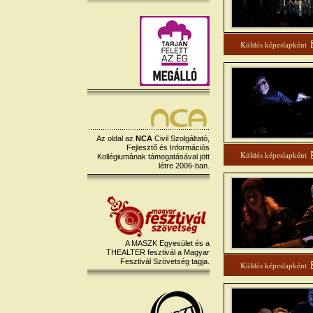
Küldés képeslapként
Az oldal az
NCA
Civil Szolgáltató,
Fejlesztő és Információs
Küldés képeslapként
Kollégiumának támogatásával jött
létre 2006-ban.
A MASZK Egyesület és a
THEALTER fesztivál a Magyar
Fesztivál Szövetség tagja.
Küldés képeslapként