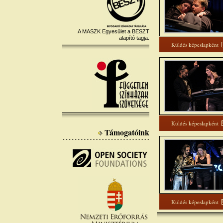
A MASZK Egyesület a BESZT
alapító tagja.
Küldés képeslapként
Küldés képeslapként
Támogatóink
Küldés képeslapként