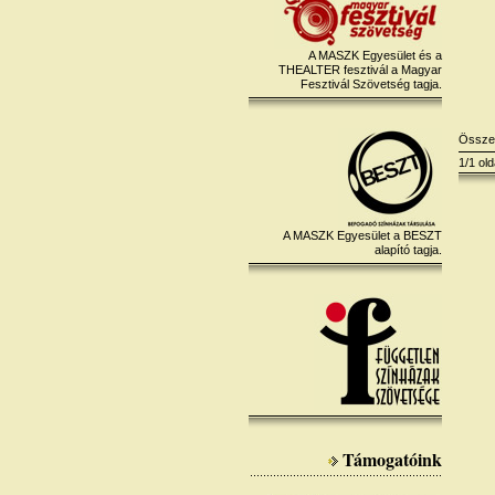
A MASZK Egyesület és a
THEALTER fesztivál a Magyar
Fesztivál Szövetség tagja.
Össz
1/1 old
A MASZK Egyesület a BESZT
alapító tagja.
Támogatóink