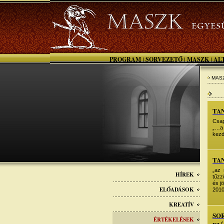
PROGRAM
SORVEZETŐ
MASZK
AL
|
|
|
MASZ
TA
Csap
„…a 
kezd
TA
„az 
HÍREK
tűzz
és j
ELŐADÁSOK
2010
KREATÍV
SO
ÉRTÉKELÉSEK