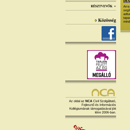
DI
RÉSZTVEVŐK
Arra
segí
adt
tapa
Közösség
mind
Az oldal az
NCA
Civil Szolgáltató,
Fejlesztő és Információs
Kollégiumának támogatásával jött
létre 2006-ban.