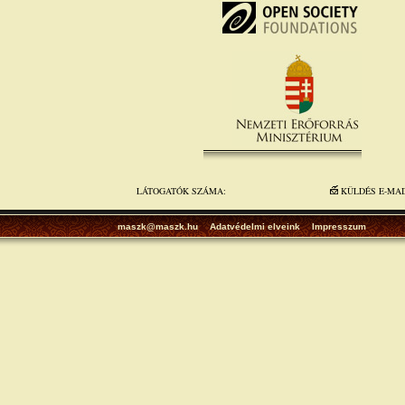
LÁTOGATÓK SZÁMA:
KÜLDÉS E-MA
maszk@maszk.hu
Adatvédelmi elveink
Impresszum