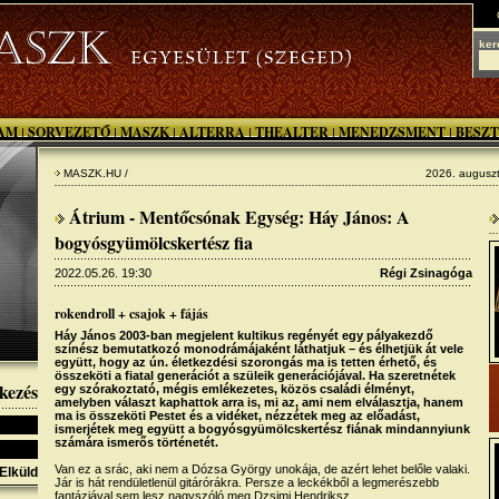
ker
AM
SORVEZETŐ
MASZK
ALTERRA
THEALTER
MENEDZSMENT
BESZT
|
|
|
|
|
|
MASZK.HU /
2026. auguszt
Átrium - Mentőcsónak Egység: Háy János: A
bogyósgyümölcskertész fia
2022.05.26. 19:30
Régi Zsinagóga
rokendroll + csajok + fájás
Háy János 2003-ban megjelent kultikus regényét egy pályakezdő
színész bemutatkozó monodrámájaként láthatjuk – és élhetjük át vele
együtt, hogy az ún. életkezdési szorongás ma is tetten érhető, és
összeköti a fiatal generációt a szüleik generációjával. Ha szeretnétek
kezés
egy szórakoztató, mégis emlékezetes, közös családi élményt,
amelyben választ kaphattok arra is, mi az, ami nem elválasztja, hanem
ma is összeköti Pestet és a vidéket, nézzétek meg az előadást,
ismerjétek meg együtt a bogyósgyümölcskertész fiának mindannyiunk
számára ismerős történetét.
Van ez a srác, aki nem a Dózsa György unokája, de azért lehet belőle valaki.
Elküld
Jár is hát rendületlenül gitárórákra. Persze a leckékből a legmerészebb
fantáziával sem lesz nagyszóló meg Dzsimi Hendriksz.