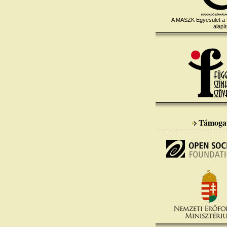
A MASZK Egyesület a
alapít
Támoga