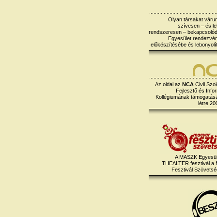
Olyan társakat várun
szívesen – és le
rendszeresen – bekapcsoló
Egyesület rendezvé
előkészítésébe és lebonyolí
Az oldal az
NCA
Civil Szol
Fejlesztő és Info
Kollégiumának támogatásáv
létre 20
A MASZK Egyesül
THEALTER fesztivál a
Fesztivál Szövetség