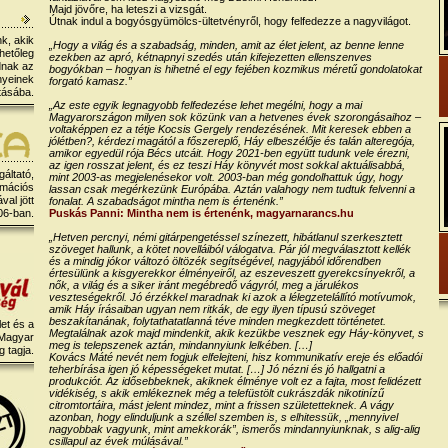
Majd jövőre, ha leteszi a vizsgát.
Útnak indul a bogyósgyümölcs-ültetvényről, hogy felfedezze a nagyvilágot.
k, akik
„Hogy a világ és a szabadság, minden, amit az élet jelent, az benne lenne
hetőleg
ezekben az apró, kétnapnyi szedés után kifejezetten ellenszenves
dnak az
bogyókban – hogyan is hihetné el egy fejében kozmikus méretű gondolatokat
nyeinek
forgató kamasz.”
tásába.
„Az este egyik legnagyobb felfedezése lehet megélni, hogy a mai
Magyarországon milyen sok közünk van a hetvenes évek szorongásaihoz –
voltaképpen ez a tétje Kocsis Gergely rendezésének. Mit keresek ebben a
jólétben?, kérdezi magától a főszereplő, Háy elbeszélője és talán alteregója,
amikor egyedül rója Bécs utcáit. Hogy 2021-ben együtt tudunk vele érezni,
az igen rosszat jelent, és ez teszi Háy könyvét most sokkal aktuálisabbá,
gáltató,
mint 2003-as megjelenésekor volt. 2003-ban még gondolhattuk úgy, hogy
rmációs
lassan csak megérkezünk Európába. Aztán valahogy nem tudtuk felvenni a
al jött
fonalat. A szabadságot mintha nem is értenénk.”
06-ban.
Puskás Panni: Mintha nem is értenénk, magyarnarancs.hu
„Hetven percnyi, némi gitárpengetéssel színezett, hibátlanul szerkesztett
szöveget hallunk, a kötet novelláiból válogatva. Pár jól megválasztott kellék
és a mindig jókor változó öltözék segítségével, nagyjából időrendben
értesülünk a kisgyerekkor élményeiről, az eszeveszett gyerekcsínyekről, a
nők, a világ és a siker iránt megébredő vágyról, meg a járulékos
veszteségekről. Jó érzékkel maradnak ki azok a lélegzetelállító motívumok,
amik Háy írásaiban ugyan nem ritkák, de egy ilyen típusú szöveget
beszakítanának, folytathatatlanná téve minden megkezdett történetet.
et és a
Megtalálnak azok majd mindenkit, akik kezükbe vesznek egy Háy-könyvet, s
 Magyar
meg is telepszenek aztán, mindannyiunk lelkében. […]
 tagja.
Kovács Máté nevét nem fogjuk elfelejteni, hisz kommunikatív ereje és előadói
teherbírása igen jó képességeket mutat. […] Jó nézni és jó hallgatni a
produkciót. Az idősebbeknek, akiknek élménye volt ez a fajta, most felidézett
vidékiség, s akik emlékeznek még a telefüstölt cukrászdák nikotinízű
citromtortáira, mást jelent mindez, mint a frissen születetteknek. A vágy
azonban, hogy elinduljunk a széllel szemben is, s elhitessük, „mennyivel
nagyobbak vagyunk, mint amekkorák”, ismerős mindannyiunknak, s alig-alig
csillapul az évek múlásával.”