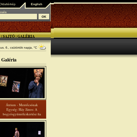
Oldaltérkép
English
esés
SAJTÓ
GALÉRIA
|
|
us. 6., csütörtök
napja, °C
Galéria
Átrium - Mentőcsónak
Egység: Háy János: A
bogyósgyümölcskertész fia