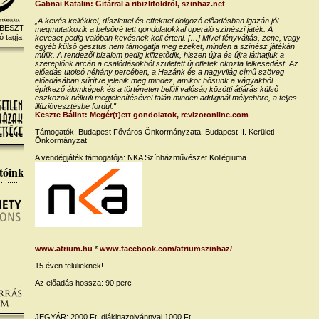
Gabnai Katalin: Gitárral a ribizliföldről, szinhaz.net
„A kevés kellékkel, díszlettel és effekttel dolgozó előadásban igazán jól
 BESZT
megmutatkozik a belsővé tett gondolatokkal operáló színészi játék. A
ó tagja.
keveset pedig valóban kevésnek kell érteni. […] Mivel fényváltás, zene, vagy
egyéb külső gesztus nem támogatja meg ezeket, minden a színész játékán
múlik. A rendezői bizalom pedig kifizetődik, hiszen újra és újra láthatjuk a
szereplőnk arcán a csalódásokból született új ötletek okozta lelkesedést. Az
előadás utolsó néhány percében, a Hazánk és a nagyvilág című szöveg
előadásában sűrítve jelenik meg mindez, amikor hősünk a vágyakból
építkező álomképek és a történeten belüli valóság közötti átjárás külső
eszközök nélküli megjelenítésével talán minden addiginál mélyebbre, a teljes
illúzióvesztésbe fordul."
Keszte Bálint: Megér(t)ett gondolatok, revizoronline.com
Támogatók: Budapest Főváros Önkormányzata, Budapest II. Kerületi
Önkormányzat
A vendégjáték támogatója: NKA Színházművészet Kollégiuma
tóink
www.atrium.hu
*
www.facebook.com/atriumszinhaz/
15 éven felülieknek!
Az előadás hossza: 90 perc
--------------------------
JEGYÁR: 2000 Ft, diákigazolvánnyal 1000 Ft.