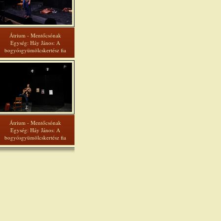
Átrium - Mentőcsónak
Egység: Háy János: A
bogyósgyümölcskertész fia
Átrium - Mentőcsónak
Egység: Háy János: A
bogyósgyümölcskertész fia