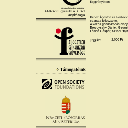
függvényében.
A MASZK Egyesület a BESZT
alapító tagja.
Kenéz Ágoston és Podlovics
csapata fejlesztette.
A közös gondolkodás alapjá
Brezovszky Dániel, Georgi
László Gáspár, Sziládi Haj
Jegyár:
2.000 Ft
Támogatóink