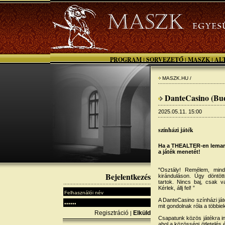
PROGRAM
SORVEZETŐ
MASZK
AL
|
|
|
MASZK.HU /
DanteCasino (Bud
2025.05.11. 15:00
színházi játék
Ha a THEALTER-en lemarad
a játék menetét!
"Osztály! Remélem, minde
Bejelentkezés
kiránduláson. Úgy döntött
tartok. Nincs baj, csak va
Kérlek, állj fel! ”
A DanteCasino színházi ját
mit gondolnak róla a többie
Regisztráció
Elküld
|
Csapatunk közös játékra in
ahol a közösségi ötletelés 