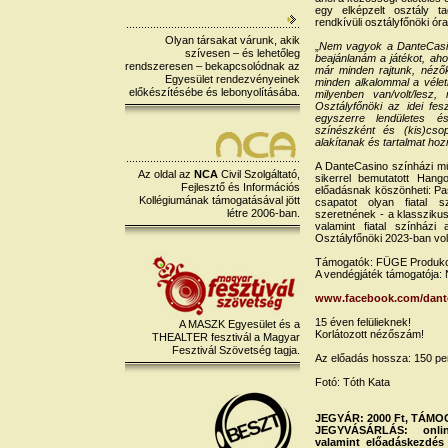
egy elképzelt osztály t
rendkívüli osztályfőnöki ór
Olyan társakat várunk, akik
„
Nem vagyok a DanteCasi
szívesen – és lehetőleg
beajánlanám a játékot, aho
rendszeresen – bekapcsolódnak az
már minden rajtunk, nézőkö
Egyesület rendezvényeinek
minden alkalommal a véletl
előkészítésébe és lebonyolításába.
milyenben van/volt/lesz
Osztályfőnöki az idei fe
egyszerre lendületes 
színészként és (kis)csop
alakítanak és tartalmat hoz
A DanteCasino színházi mű
Az oldal az
NCA
Civil Szolgáltató,
sikerrel bemutatott Han
Fejlesztő és Információs
előadásnak köszönheti: Pa
Kollégiumának támogatásával jött
csapatot olyan fiatal sz
létre 2006-ban.
szeretnének - a klasszikus
valamint fiatal színházi
Osztályfőnöki 2023-ban vo
Támogatók: FÜGE Produkci
A vendégjáték támogatója:
www.facebook.com/dant
15 éven felülieknek!
A MASZK Egyesület és a
Korlátozott nézőszám!
THEALTER fesztivál a Magyar
Fesztivál Szövetség tagja.
Az előadás hossza: 150 per
Fotó: Tóth Kata
JEGYÁR: 2000 Ft, TÁMOGA
JEGYVÁSÁRLÁS: on
valamint előadáskezdés 