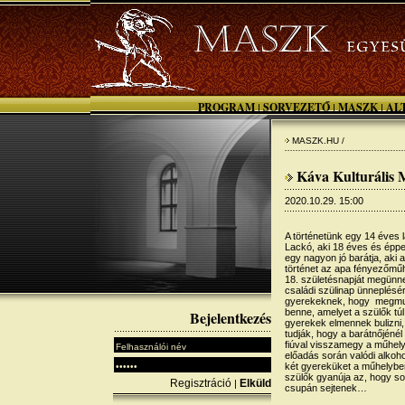
PROGRAM
SORVEZETŐ
MASZK
AL
|
|
|
MASZK.HU /
Káva Kulturális M
2020.10.29. 15:00
A történetünk egy 14 éves l
Lackó, aki 18 éves és éppe
egy nagyon jó barátja, aki 
történet az apa fényezőműh
18. születésnapját megünne
családi szülinap ünneplésé
gyerekeknek, hogy megmuta
benne, amelyet a szülők tú
Bejelentkezés
gyerekek elmennek bulizni, 
tudják, hogy a barátnőjénél 
fiúval visszamegy a műhely
előadás során valódi alkoho
két gyereküket a műhelyben
szülők gyanúja az, hogy sok
Regisztráció
Elküld
|
csupán sejtenek…