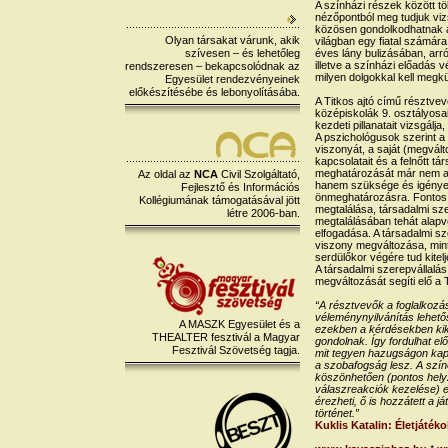
A színházi részek között t
nézőpontból meg tudjuk vizs
közösen gondolkodhatnak ar
Olyan társakat várunk, akik
világban egy fiatal számára
szívesen – és lehetőleg
éves lány bulizásában, arró
illetve a színházi előadás
rendszeresen – bekapcsolódnak az
milyen dolgokkal kell megkü
Egyesület rendezvényeinek
előkészítésébe és lebonyolításába.
A Titkos ajtó című résztvev
középiskolák 9. osztályosai
kezdeti pillanatait vizsgálj
A pszichológusok szerint a 
viszonyát, a saját (megvált
kapcsolatait és a felnőtt 
meghatározását már nem a cs
Az oldal az
NCA
Civil Szolgáltató,
hanem szüksége és igénye 
Fejlesztő és Információs
önmeghatározásra. Fontos s
Kollégiumának támogatásával jött
megtalálása, társadalmi szer
létre 2006-ban.
megtalálásában tehát alapve
elfogadása. A társadalmi sz
viszony megváltozása, mint
serdülőkor végére tud kitelj
A társadalmi szerepvállalás
megváltozását segíti elő a 
“A résztvevők a foglalkoz
véleménynyilvánítás lehet
A MASZK Egyesület és a
ezekben a kérdésekben kiké
THEALTER fesztivál a Magyar
gondolnak. Így fordulhat elő
Fesztivál Szövetség tagja.
mit tegyen hazugságon kapo
a szobafogság lesz. A sz
köszönhetően (pontos helyze
válaszreakciók kezelése) e
érezheti, ő is hozzátett a j
történet.”
Kuklis Katalin: Életjáték