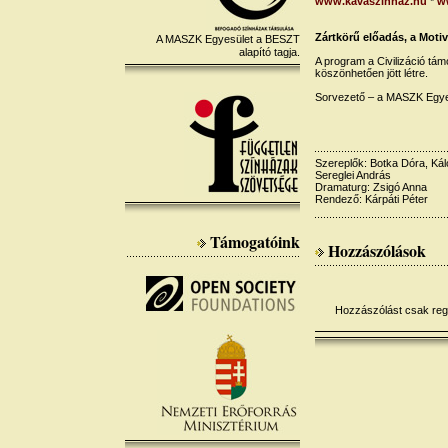
www.kavaszinhaz.hu
*
w
Zártkörű előadás, a Moti
A MASZK Egyesület a BESZT
alapító tagja.
A program a Civilizáció tá
köszönhetően jött létre.
Sorvezető – a MASZK Egyes
Szereplők: Botka Dóra, Ká
Sereglei András
Dramaturg: Zsigó Anna
Rendező: Kárpáti Péter
Támogatóink
Hozzászólások
Hozzászólást csak regis