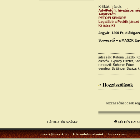
Kritikák, írások:
Ady/Petőfi: hivatásos néz
Ady/Petőfi
PETŐFI SENDRE
Legalább a Petőfit játszó
Ki játszik?
Jegyár: 1200 Ft, diákigaz
Sorvezető – a MASZK Egy
játsszák: Katona László, K
alkotók: Gyulay Eszter, Ka
rendező: Scherer Péter
vendég: Szálinger Balázs k
Hozzászólások
Hozzászólást csak regis
LÁTOGATÓK SZÁMA:
KÜLDÉS E-MA
maszk@maszk.hu
Adatvédelmi elveink
Impresszum