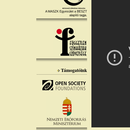
A MASZK Egyesület a BESZT
alapító tagja.
Támogatóink