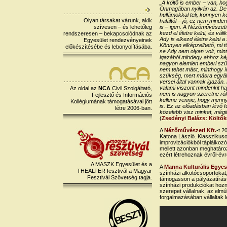
„A költő is ember – van, ho
Önmagában nyilván az. De 
hullámokkal teli, könnyen 
Olyan társakat várunk, akik
haláltól – jó, ez nem minden
szívesen – és lehetőleg
is – igen. A Nézőművészeti 
kezd el életre kelni, és vál
rendszeresen – bekapcsolódnak az
Ady is elkezd életre kelni 
Egyesület rendezvényeinek
Könnyen elképzelhető, mi tö
előkészítésébe és lebonyolításába.
se Ady nem olyan volt, mint
igazából mindegy ahhoz ké
nagyon elemien emberi szül
nem tehet mást, minthogy ír,
szükség, mert másra egyál
versei által vannak igazán.
valami viszont mindenkit h
Az oldal az
NCA
Civil Szolgáltató,
nem is nagyon szeretne ról
Fejlesztő és Információs
kellene vennie, hogy mennyir
Kollégiumának támogatásával jött
is. Ez az előadásban lévő 
létre 2006-ban.
közelebb visz minket, még
(
Zsedényi Balázs: Költők
A
Nézőművészeti Kft.
-t 2
Katona László. Klasszikuso
improvizációkból táplálkoz
mellett azonban meghatározó
ezért létrehoznak évről-évr
A MASZK Egyesület és a
A
Manna Kulturális Egyes
THEALTER fesztivál a Magyar
színházi alkotócsoportokat,
Fesztivál Szövetség tagja.
támogasson a pályázatírástó
színházi produkciókat hozn
szerepet vállalnak, az elm
forgalmazásában vállaltak 