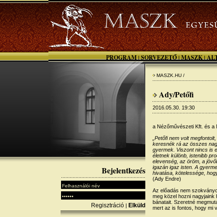
PROGRAM
SORVEZETŐ
MASZK
AL
|
|
|
MASZK.HU /
Ady/Petőfi
2016.05.30. 19:30
a Nézőművészeti Kft. és a 
„Petőfi nem volt megfontol
keresnék rá az összes nag
gyermek. Viszont nincs is e
életnek különb, istenibb p
elevenség, az öröm, a jövőb
igazán igaz isten. A gyerm
Bejelentkezés
hivatása, kötelessége, hog
(Ady Endre)
Az előadás nem szokványos
meg közel hozni nagyjaink h
bánatait. Szeretné megmuta
Regisztráció
Elküld
|
mert az is fontos, hogy mi