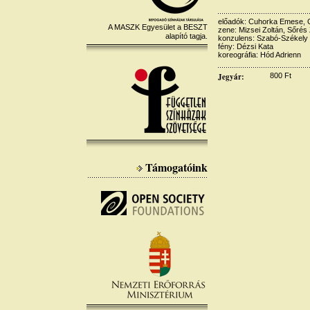
előadók: Cuhorka Emese, G
A MASZK Egyesület a BESZT
zene: Mizsei Zoltán, Sőrés
alapító tagja.
konzulens: Szabó-Székely 
fény: Dézsi Kata
koreográfia: Hód Adrienn
Jegyár:
800 Ft
Támogatóink