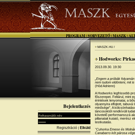
PROGRAM
SORVEZETŐ
MASZK
AL
|
|
|
MASZK.HU /
Hodworks: Pirka
2013.09.30. 19:30
„Engem a próbák folyamán 
nem tudom eldönteni, mit is
(Hód Adrienn)
A Hodworks legfrissebb prod
főszerepet. Feltárul, mint e
érintések lenyomatai, a bőr
olyannyira elfojtott, tabuvá
Bejelentkezés
minősége”. A kölcsönhatáso
táncosoktól rendkívüli tudat
követelő performansszá alak
pillanatait kutató, merész e
testkutatás.
Regisztráció
Elküld
|
"Cuhorka Emese és Molnár 
Canabarro két párosa vége