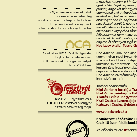
a másikat nagyon is kímélve
gyakorlatoztatják egymást, 
pillanat, hogy két pár egye
Olyan társakat várunk, akik
egymással, hol gyöngéden, 
szívesen – és lehetőleg
értetődően, hol fájóan me
személyesnek és sajátosna
rendszeresen – bekapcsolódnak az
mozdulatok kívülről nézve
Egyesület rendezvényeinek
tördelt balett- és kortárst
előkészítésébe és lebonyolításába.
miközben a legapróbb részle
felbukkannak nem, vagy csa
mindezek között valahogy éle
nagyon érzékenyen ingó vi
Nyulassy Attila: Testre é
Hód Adrienn 2007-ben alapí
Az oldal az
NCA
Civil Szolgáltató,
tagok mellett meghívott mű
Fejlesztő és Információs
számos külföldi ösztöndíjat 
Kollégiumának támogatásával jött
külföldön sikert arattak. Le
létre 2006-ban.
kortárs tánc legszínvonala
népszerűsítésére alapított
Hód Adrienn alkotómunkája 
improvizációt tanít.
További olvasnivalók:
Hód Adrienn-interjú a Tra
Hód Adrienn-interjú a Fi
András Felícia: Kegyetle
A MASZK Egyesület és a
Králl Csaba: Láncreakció
THEALTER fesztivál a Magyar
Kutszegi Csaba: Belátás
Fesztivál Szövetség tagja.
www.hodworks.hu
Korlátozott nézőszám! El
Csak 18 éven felülieknek!
Az előadás trélere
itt
tekint