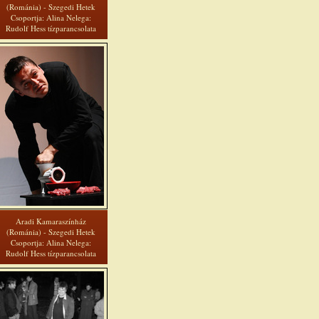
(Románia) - Szegedi Hetek
Csoportja: Alina Nelega:
Rudolf Hess tízparancsolata
Aradi Kamaraszínház
(Románia) - Szegedi Hetek
Csoportja: Alina Nelega:
Rudolf Hess tízparancsolata