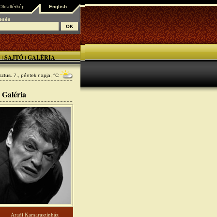
Oldaltérkép
English
esés
SAJTÓ
GALÉRIA
|
|
ztus. 7., péntek
napja, °C
Galéria
Aradi Kamaraszínház