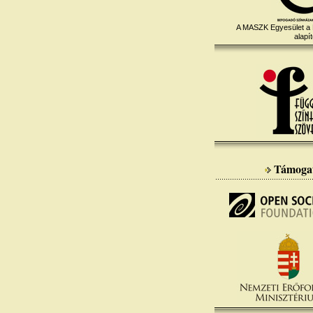
A MASZK Egyesület a
alapít
Támoga