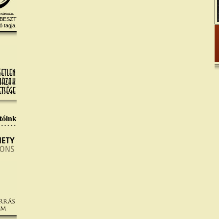
 BESZT
ó tagja.
tóink