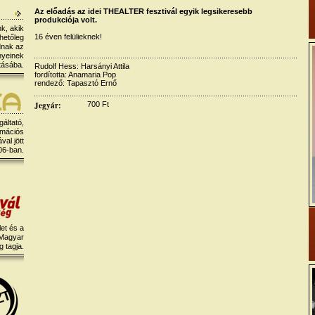
Az előadás az idei THEALTER fesztivál egyik legsikeresebb
produkciója volt.
k, akik
16 éven felülieknek!
hetőleg
dnak az
nyeinek
tásába.
Rudolf Hess: Harsányi Attila
fordította: Anamaria Pop
rendező: Tapasztó Ernő
Jegyár:
700 Ft
gáltató,
rmációs
al jött
06-ban.
et és a
 Magyar
 tagja.