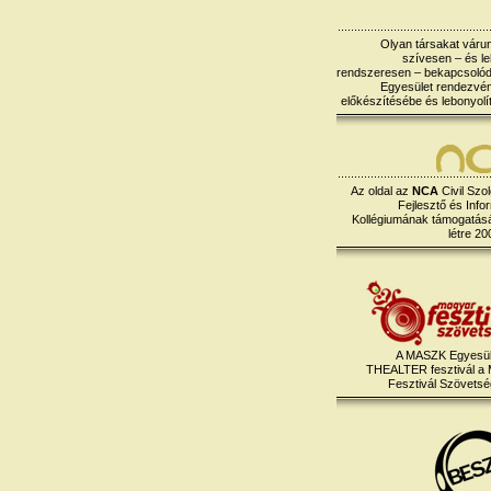
Olyan társakat várun
szívesen – és le
rendszeresen – bekapcsoló
Egyesület rendezvé
előkészítésébe és lebonyolí
Az oldal az
NCA
Civil Szol
Fejlesztő és Info
Kollégiumának támogatásáv
létre 20
A MASZK Egyesül
THEALTER fesztivál a
Fesztivál Szövetség