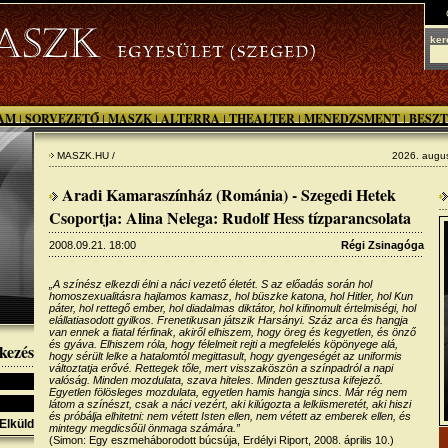
ker
AM
SORVEZETŐ
MASZK
ALTERRA
THEALTER
MENEDZSMENT
BESZT
|
|
|
|
|
|
MASZK.HU /
2026. augus
Aradi Kamaraszínház (Románia) - Szegedi Hetek
Csoportja: Alina Nelega: Rudolf Hess tízparancsolata
2008.09.21. 18:00
Régi Zsinagóga
„A színész elkezdi élni a náci vezető életét. S az előadás során hol
homoszexualitásra hajlamos kamasz, hol büszke katona, hol Hitler, hol Kun
páter, hol rettegő ember, hol diadalmas diktátor, hol kifinomult értelmiségi, hol
elállatiasodott gyilkos. Frenetikusan játszik Harsányi. Száz arca és hangja
van ennek a fiatal férfinak, akiről elhiszem, hogy öreg és kegyetlen, és önző
és gyáva. Elhiszem róla, hogy félelmeit rejti a megfelelés köpönyege alá,
kezés
hogy sérült lelke a hatalomtól megittasult, hogy gyengeségét az uniformis
változtatja erővé. Rettegek tőle, mert visszaköszön a színpadról a napi
valóság. Minden mozdulata, szava hiteles. Minden gesztusa kifejező.
Egyetlen fölösleges mozdulata, egyetlen hamis hangja sincs. Már rég nem
látom a színészt, csak a náci vezért, aki kilúgozta a lelkiismeretét, aki hiszi
és próbálja elhitetni: nem vétett Isten ellen, nem vétett az emberek ellen, és
Elküld
mintegy megdicsőül önmaga számára.”
(Simon: Egy eszmeháborodott búcsúja, Erdélyi Riport, 2008. április 10.)