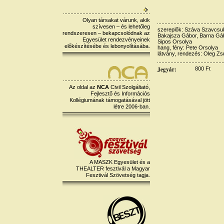
Olyan társakat várunk, akik
szívesen – és lehetőleg
szereplők: Száva Szavcsuk
rendszeresen – bekapcsolódnak az
Bakajsza Gábor, Barna Gáb
Egyesület rendezvényeinek
Sipos Orsolya
előkészítésébe és lebonyolításába.
hang, fény: Pete Orsolya
látvány, rendezés: Oleg Zs
Jegyár:
800 Ft
Az oldal az
NCA
Civil Szolgáltató,
Fejlesztő és Információs
Kollégiumának támogatásával jött
létre 2006-ban.
A MASZK Egyesület és a
THEALTER fesztivál a Magyar
Fesztivál Szövetség tagja.