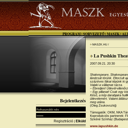
PROGRAM
SORVEZETŐ
MASZK
AL
|
|
|
MASZK.HU /
La Pushkin Theat
2007.09.21. 20:30
Shakespeare, Shakespeare
lándzsát törünk. Eltorzult 
százéves fákat tépünk ki g
Valaki a vállamat rázza.
– Ébredjen! Útlevél-ellenőrz
– Egy pillanat! Csak egy k
Késő, a kép darabjaira hul
útlevelemért. Valami átláts
Bejelentkezés
meg utána.
(Oleg Zsukovszkij)
Támogatók: OKM, NKA Tán
Koprodukciós partnerek: Fl
Szkéné Színház (Budapest
Regisztráció
Elküld
|
www.lapushkin.de