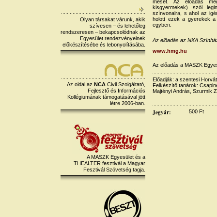
mesét. Az előadás még
kisgyermekek) szól legi
színvonalra, s ahol az ig
holott ezek a gyerekek a 
Olyan társakat várunk, akik
egyben.
szívesen – és lehetőleg
rendszeresen – bekapcsolódnak az
Egyesület rendezvényeinek
Az előadás az NKA Színház
előkészítésébe és lebonyolításába.
www.hmg.hu
Az előadás a MASZK Egyes
Előadják: a szentesi Horvá
Az oldal az
NCA
Civil Szolgáltató,
Felkészítő tanárok: Csapin
Fejlesztő és Információs
Majtényi András, Szurmik Z
Kollégiumának támogatásával jött
létre 2006-ban.
Jegyár:
500 Ft
A MASZK Egyesület és a
THEALTER fesztivál a Magyar
Fesztivál Szövetség tagja.