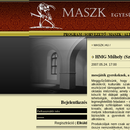
PROGRAM
SORVEZETŐ
MASZK
AL
|
|
|
MASZK.HU /
HMG Műhely (Sze
2007.05.24. 17:00
mesejáték gyerekeknek, 
Meggyőződésünk, hogy 
alkotókról, kulturális s
eszközzel támogatnunk ke
oktatás intézmény, amely 
készíti fel diákjait addi
tehetségük, érdeklődés
Bejelentkezés
legmegfelelőbb feladatot – s
valamely szférájában várj
kreatív, alkotó, nyitott
melyek kibontakozását min
biztosíték a gyerekek é
alkotásra.
Regisztráció
Elküld
|
Produkciójuk nem csak az 
össze nemzedékeket, hiszen