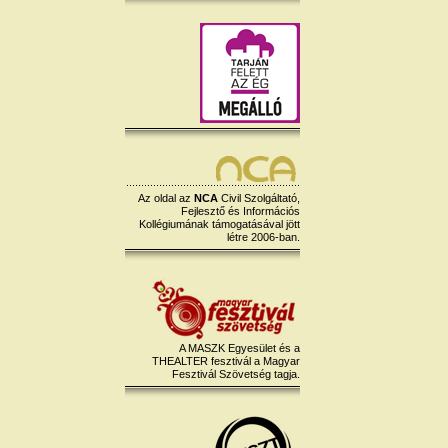
Az oldal az
NCA
Civil Szolgáltató,
Fejlesztő és Információs
Kollégiumának támogatásával jött
létre 2006-ban.
A MASZK Egyesület és a
THEALTER fesztivál a Magyar
Fesztivál Szövetség tagja.