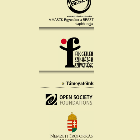
A MASZK Egyesület a BESZT
alapító tagja.
Támogatóink