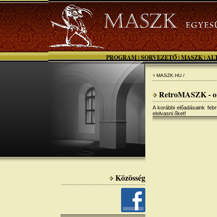
PROGRAM
SORVEZETŐ
MASZK
AL
|
|
|
MASZK.HU /
RetroMASZK - onli
A korábbi előadásaink febr
elolvasni őket!
Közösség