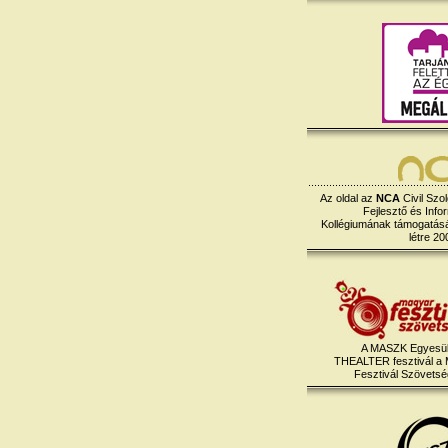
Az oldal az
NCA
Civil Szol
Fejlesztő és Info
Kollégiumának támogatásáv
létre 20
A MASZK Egyesül
THEALTER fesztivál a
Fesztivál Szövetség