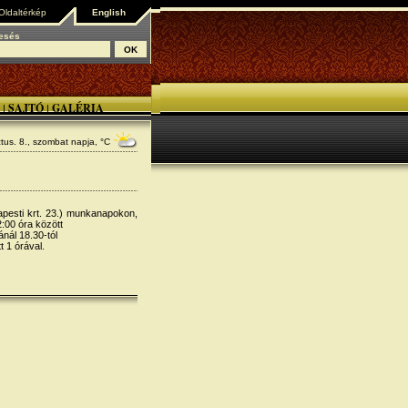
Oldaltérkép
English
esés
SAJTÓ
GALÉRIA
|
|
tus. 8., szombat
napja, °C
pesti krt. 23.) munkanapokon,
2:00 óra között
ál 18.30-tól
 1 órával.