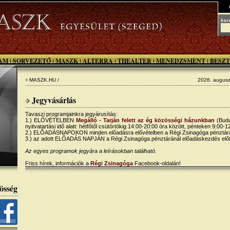
ker
AM
SORVEZETŐ
MASZK
ALTERRA
THEALTER
MENEDZSMENT
BESZT
|
|
|
|
|
|
MASZK.HU /
2026. augusz
Jegyvásárlás
Tavaszi programjainkra jegyárusítás:
1.) ELŐVÉTELBEN
Megálló - Tarján felett az ég közösségi házunkban
(Buda
nyitvatartási idő alatt: hétfőtől csütörtökig 14:00-20:00 óra között, pénteken 9:00-1
2.) ELŐADÁSNAPOKON minden előadásra elővételben a Régi Zsinagóga pénztárán
3.) az adott ELŐADÁS NAPJÁN a Régi Zsinagóga pénztáránál előadáskezdés előtt
Az egyes programok jegyára a leírásokban található.
Friss hírek, információk a
Régi Zsinagóga
Facebook-oldalán!
össég