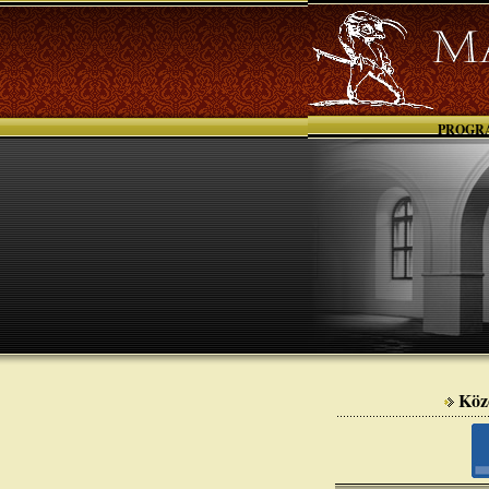
PROGR
Köz