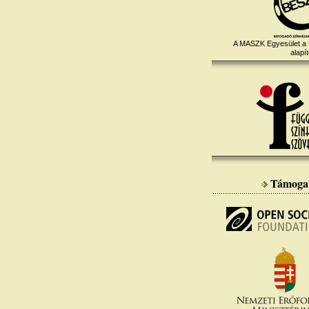
A MASZK Egyesület a
alapít
Támoga