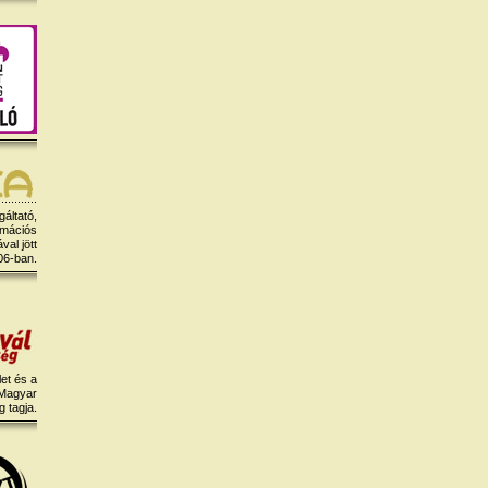
gáltató,
rmációs
al jött
06-ban.
et és a
 Magyar
 tagja.