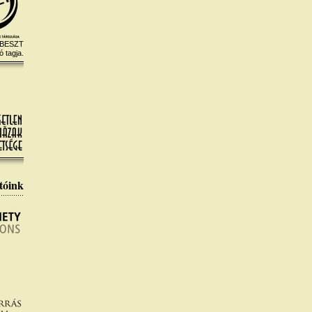
 BESZT
ó tagja.
tóink