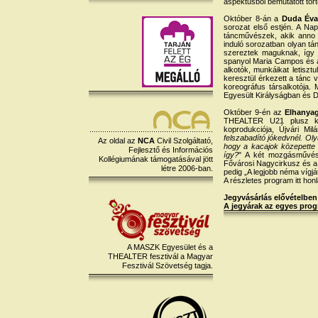
aspektusból bemutatott tört
Október 8-án a
Duda Éva
sorozat első estjén. A Na
táncművészek, akik anno a
induló sorozatban olyan tá
szereztek maguknak, így 
spanyol Maria Campos és a
alkotók, munkáikat letiszt
keresztül érkezett a tánc 
koreográfus társalkotója.
Egyesült Királyságban és 
Október 9-én az
Elhanyag
THEALTER U21 plusz ki
koprodukciója, Újvári Mi
felszabadító jókedvnél. Ol
Az oldal az
NCA
Civil Szolgáltató,
hogy a kacajok közepette 
Fejlesztő és Információs
így?
" A két mozgásművés
Kollégiumának támogatásával jött
Fővárosi Nagycirkusz és a 
létre 2006-ban.
pedig „A legjobb néma vígját
A részletes program itt hon
Jegyvásárlás elővételben
A jegyárak az egyes prog
A MASZK Egyesület és a
THEALTER fesztivál a Magyar
Fesztivál Szövetség tagja.