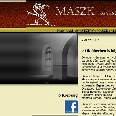
PROGRAM
SORVEZETŐ
MASZK
AL
|
|
|
MASZK.HU /
Októberben is fol
Október 4-én este fél nyo
darabját Végh Zsolt állítot
mint hogy „
Vajon miért fo
Lehetséges-e a valódi re
szervezett iskolarendszer k
Október 6-án, a THEALTER
Max
színpadi változatát, 
barátságának egyszerre hu
Kulturális Egyesület
és
Országos Szövetsége támo
Tünet Együttes Szegeden is
Közösség
Poligamy, Isteni műszak)
mentora Jordán Tamás volt
Október 7-én újra látha
Hadzsikosztova Gabriella,
a zeneszerző Weisz Gábor
alapján készült előadást