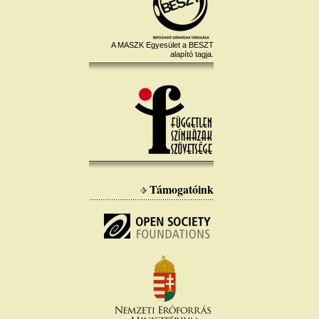
A MASZK Egyesület a BESZT
alapító tagja.
Támogatóink