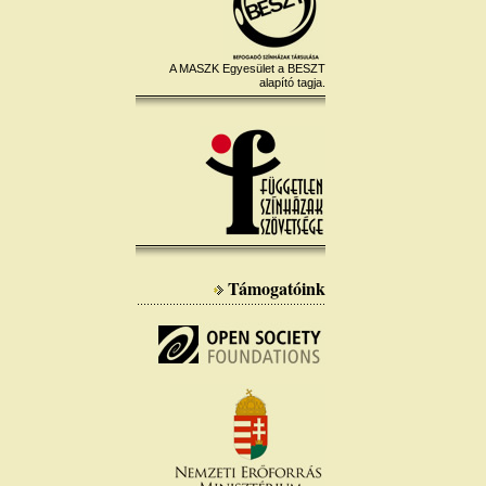
A MASZK Egyesület a BESZT
alapító tagja.
Támogatóink