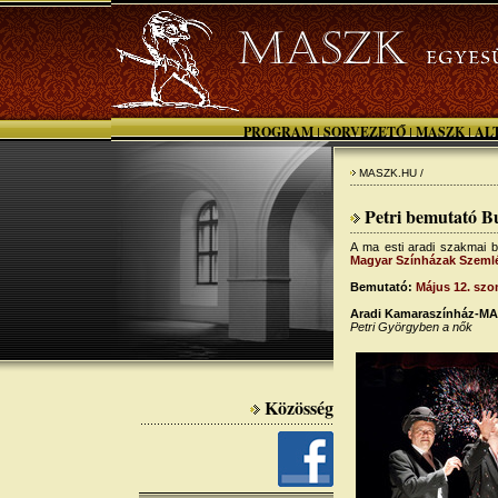
PROGRAM
SORVEZETŐ
MASZK
AL
|
|
|
MASZK.HU /
Petri bemutató B
A ma esti aradi szakmai b
Magyar Színházak Szeml
Bemutató:
Május 12. szo
Aradi Kamaraszínház-MAS
Petri Györgyben a nők
Közösség