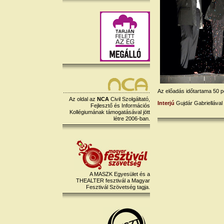
Az előadás időtartama 50 p
Az oldal az
NCA
Civil Szolgáltató,
Interjú
Gujdár Gabriellával
Fejlesztő és Információs
Kollégiumának támogatásával jött
létre 2006-ban.
A MASZK Egyesület és a
THEALTER fesztivál a Magyar
Fesztivál Szövetség tagja.