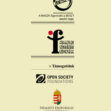
A MASZK Egyesület a BESZT
alapító tagja.
Támogatóink