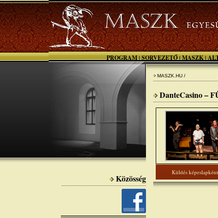
PROGRAM
SORVEZETŐ
MASZK
AL
|
|
|
MASZK.HU /
DanteCasino – 
Küldés képeslapként
Közösség