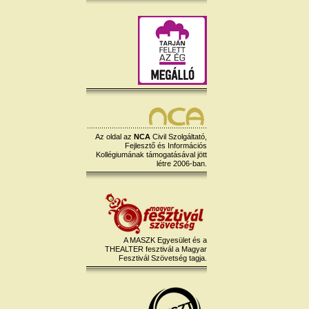
Az oldal az
NCA
Civil Szolgáltató,
Fejlesztő és Információs
Kollégiumának támogatásával jött
létre 2006-ban.
A MASZK Egyesület és a
THEALTER fesztivál a Magyar
Fesztivál Szövetség tagja.