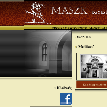
PROGRAM
SORVEZETŐ
MASZK
AL
|
|
|
MASZK.HU /
Meditáció
Küldés képeslapként
Közösség