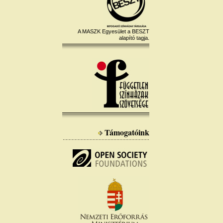
A MASZK Egyesület a BESZT
alapító tagja.
Támogatóink