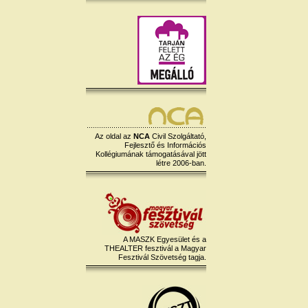
Az oldal az
NCA
Civil Szolgáltató,
Fejlesztő és Információs
Kollégiumának támogatásával jött
létre 2006-ban.
A MASZK Egyesület és a
THEALTER fesztivál a Magyar
Fesztivál Szövetség tagja.