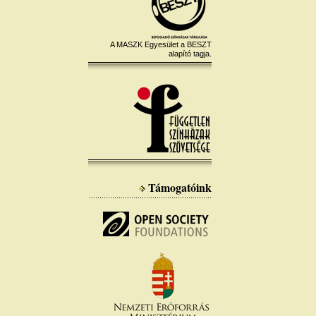
A MASZK Egyesület a BESZT
alapító tagja.
Támogatóink