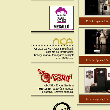
Küldés képeslapként
Az oldal az
NCA
Civil Szolgáltató,
Fejlesztő és Információs
Kollégiumának támogatásával jött
létre 2006-ban.
Küldés képeslapként
A MASZK Egyesület és a
THEALTER fesztivál a Magyar
Fesztivál Szövetség tagja.
Küldés képeslapként