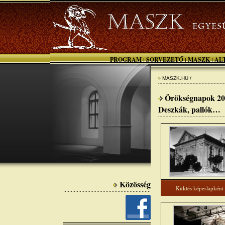
PROGRAM
SORVEZETŐ
MASZK
AL
|
|
|
MASZK.HU /
Örökségnapok 201
Deszkák, pallók…
Közösség
Küldés képeslapként