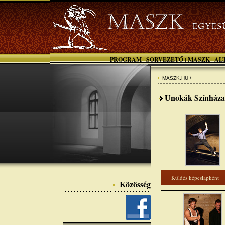
PROGRAM
SORVEZETŐ
MASZK
AL
|
|
|
MASZK.HU /
Unokák Színháza 
Küldés képeslapként
Közösség