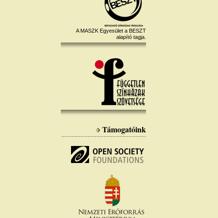
A MASZK Egyesület a BESZT
alapító tagja.
Támogatóink