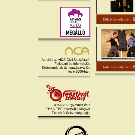
Küldés képeslapként
Az oldal az
NCA
Civil Szolgáltató,
Fejlesztő és Információs
Küldés képeslapként
Kollégiumának támogatásával jött
létre 2006-ban.
A MASZK Egyesület és a
THEALTER fesztivál a Magyar
Fesztivál Szövetség tagja.