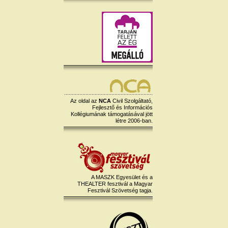
Az oldal az
NCA
Civil Szolgáltató,
Fejlesztő és Információs
Kollégiumának támogatásával jött
létre 2006-ban.
A MASZK Egyesület és a
THEALTER fesztivál a Magyar
Fesztivál Szövetség tagja.