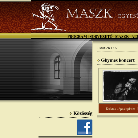
PROGRAM
SORVEZETŐ
MASZK
AL
|
|
|
MASZK.HU /
Ghymes koncert
Küldés képeslapként
Közösség