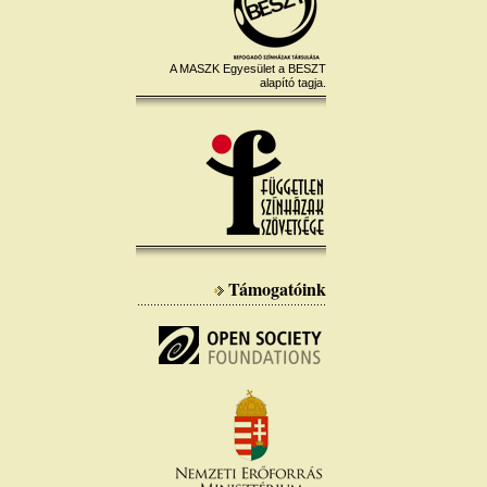
A MASZK Egyesület a BESZT
alapító tagja.
Támogatóink