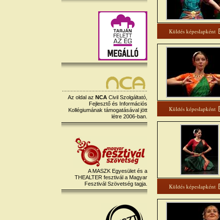
Küldés képeslapként
Az oldal az
NCA
Civil Szolgáltató,
Fejlesztő és Információs
Küldés képeslapként
Kollégiumának támogatásával jött
létre 2006-ban.
A MASZK Egyesület és a
THEALTER fesztivál a Magyar
Fesztivál Szövetség tagja.
Küldés képeslapként