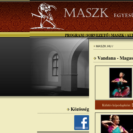
PROGRAM
SORVEZETŐ
MASZK
AL
|
|
|
MASZK.HU /
Vandana - Magas
Küldés képeslapként
Közösség