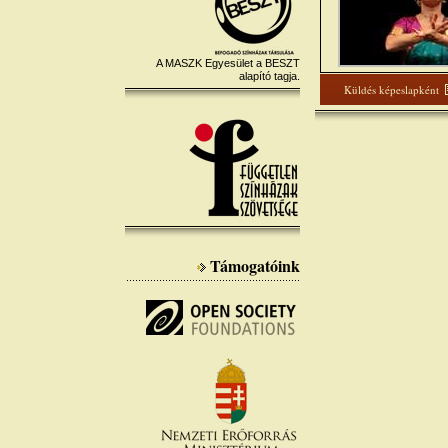
A MASZK Egyesület a BESZT
alapító tagja.
Küldés képeslapként
Támogatóink