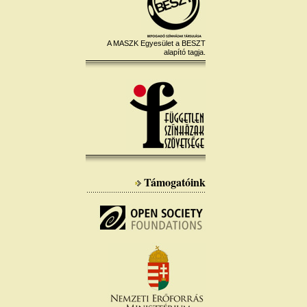
A MASZK Egyesület a BESZT
alapító tagja.
Támogatóink