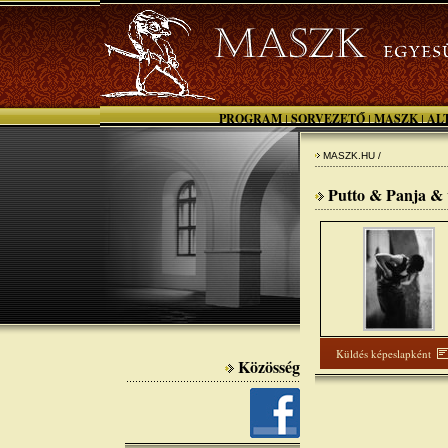
PROGRAM
SORVEZETŐ
MASZK
AL
|
|
|
MASZK.HU /
Putto & Panja &
Küldés képeslapként
Közösség