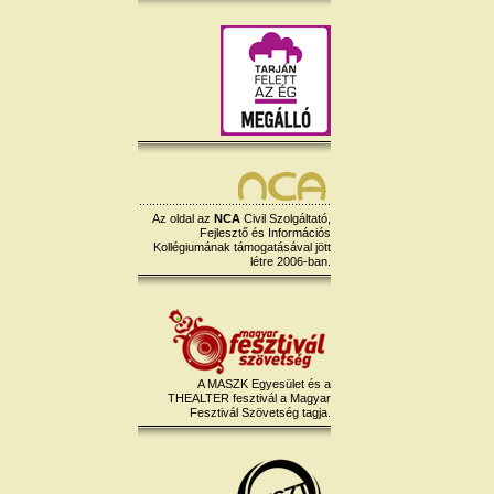
Az oldal az
NCA
Civil Szolgáltató,
Fejlesztő és Információs
Kollégiumának támogatásával jött
létre 2006-ban.
A MASZK Egyesület és a
THEALTER fesztivál a Magyar
Fesztivál Szövetség tagja.