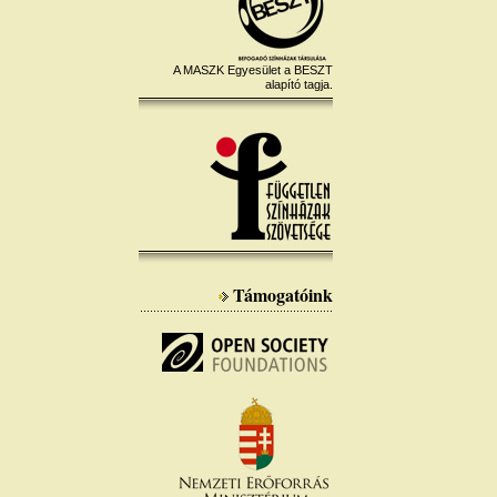
A MASZK Egyesület a BESZT
alapító tagja.
Támogatóink