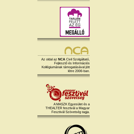
Az oldal az
NCA
Civil Szolgáltató,
Fejlesztő és Információs
Kollégiumának támogatásával jött
létre 2006-ban.
A MASZK Egyesület és a
THEALTER fesztivál a Magyar
Fesztivál Szövetség tagja.