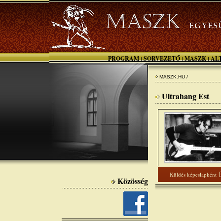
PROGRAM
SORVEZETŐ
MASZK
AL
|
|
|
MASZK.HU /
Ultrahang Est
Küldés képeslapként
Közösség